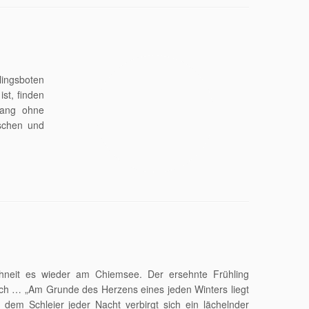
lingsboten
st, finden
gang ohne
schen und
hneit es wieder am Chiemsee. Der ersehnte Frühling
och … „Am Grunde des Herzens eines jeden Winters liegt
 dem Schleier jeder Nacht verbirgt sich ein lächelnder