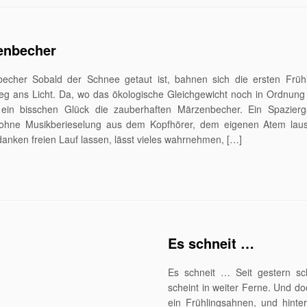
enbecher
echer Sobald der Schnee getaut ist, bahnen sich die ersten Früh
eg ans Licht. Da, wo das ökologische Gleichgewicht noch in Ordnung i
 ein bisschen Glück die zauberhaften Märzenbecher. Ein Spazier
ohne Musikberieselung aus dem Kopfhörer, dem eigenen Atem lau
anken freien Lauf lassen, lässt vieles wahrnehmen, […]
Es schneit …
Es schneit … Seit gestern sc
scheint in weiter Ferne. Und d
ein Frühlingsahnen, und hinter