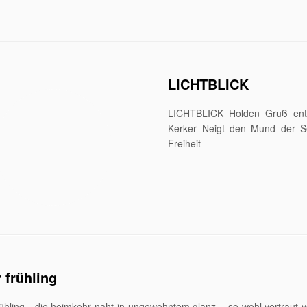
LICHTBLICK
LICHTBLICK Holden Gruß entb
Kerker Neigt den Mund der S
Freiheit
 frühling
rühling die heimkehr naht in ungewohntem glanz – so wohl vertraut 