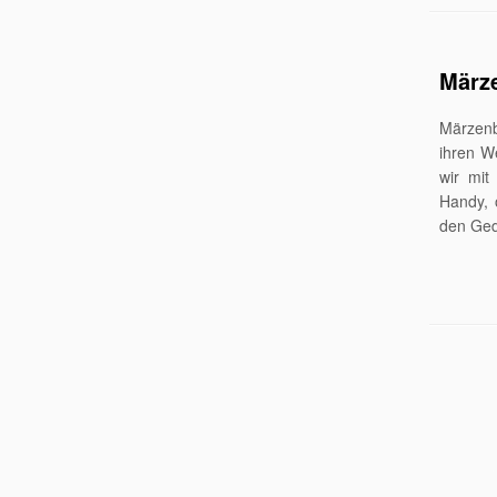
März
Märzenb
ihren W
wir mit
Handy, 
den Ged