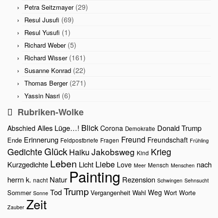
(29)
Petra Seitzmayer
(69)
Resul Jusufi
(1)
Resul Yusufi
(5)
Richard Weber
(161)
Richard Wisser
(22)
Susanne Konrad
(271)
Thomas Berger
(6)
Yassin Nasri
Rubriken-Wolke
Blick
Alles Lüge…!
Donald Trump
Abschied
Corona
Demokratie
Freund
Erinnerung
Freundschaft
Ende
Feldpostbriefe
Fragen
Frühling
Glück
Gedichte
Jakobsweg
Krieg
Haiku
Kind
Leben
Liebe
Kurzgedichte
Licht
nach
Love
Mensch
Meer
Menschen
Painting
herrn k.
Natur
Rezension
nacht
Schwingen
Sehnsucht
Trump
Tod
Weg
Sommer
Vergangenheit
Wahl
Wort
Worte
Sonne
Zeit
Zauber