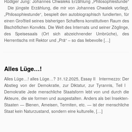
Rüdiger Jung: Johannes Chwaleks Erzählung „Philosophiestunde“
Die jüngste Erzählung, die mir von Johannes Chwalek vorliegt,
„Philosophiestunde“, bespielt den autobiographisch fundierten, für
einen Großteil seines bisherigen Schaffens konstitutiven Raum des
Bischöflichen Konvikts. Die Welt des Internats und seiner Zöglinge,
des Speisesaals (Ort sich abzeichnender Umbrüche), des
Herrentischs mit Rektor und „Prä“ – so das liebevolle […]
Alles Lüge…!
Alles Lüge…! alles Lüge…? 31.12.2025, Essay II Intermezzo: Der
Abstieg von der Demokratie, zur Diktatur, zur Tyrannis, Teil I
Demokratie Jede menschliche Staatsform lebt von und durch die
Akteure, die sie formen und ausgestalten. Anders als bei Insekten-
Staaten — Bienen, Ameisen, Termiten, etc. — ist der menschliche
Staat kein Naturzustand, sondern eine kulturelle, […]