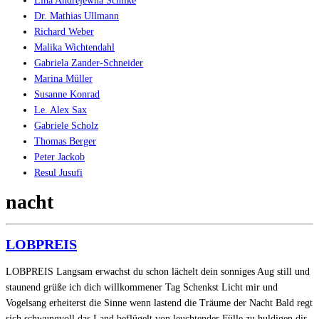
Lina Andrejewna Schilke
Dr. Mathias Ullmann
Richard Weber
Malika Wichtendahl
Gabriela Zander-Schneider
Marina Müller
Susanne Konrad
Le. Alex Sax
Gabriele Scholz
Thomas Berger
Peter Jackob
Resul Jusufi
nacht
LOBPREIS
LOBPREIS Langsam erwachst du schon lächelt dein sonniges Aug still und
staunend grüße ich dich willkommener Tag Schenkst Licht mir und
Vogelsang erheiterst die Sinne wenn lastend die Träume der Nacht Bald regt
sich schwungvoll das Land beflügelt von leuchtender Fülle zu huldigen dir