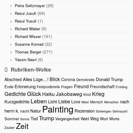
(29)
Petra Seitzmayer
(69)
Resul Jusufi
(1)
Resul Yusufi
(5)
Richard Weber
(161)
Richard Wisser
(22)
Susanne Konrad
(271)
Thomas Berger
(6)
Yassin Nasri
Rubriken-Wolke
Blick
Alles Lüge…!
Donald Trump
Abschied
Corona
Demokratie
Freund
Erinnerung
Freundschaft
Ende
Feldpostbriefe
Fragen
Frühling
Glück
Gedichte
Jakobsweg
Krieg
Haiku
Kind
Leben
Liebe
Kurzgedichte
Licht
nach
Love
Mensch
Meer
Menschen
Painting
herrn k.
Natur
Rezension
nacht
Schwingen
Sehnsucht
Trump
Tod
Weg
Sommer
Vergangenheit
Wahl
Wort
Worte
Sonne
Zeit
Zauber