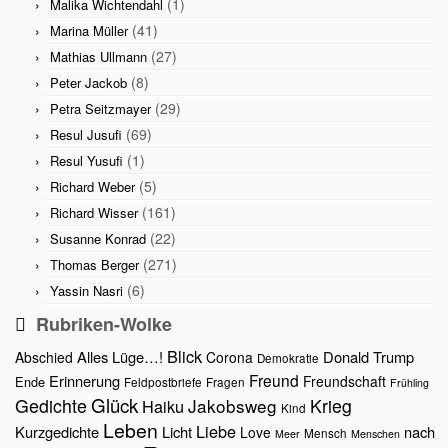
(1)
Malika Wichtendahl
(41)
Marina Müller
(27)
Mathias Ullmann
(8)
Peter Jackob
(29)
Petra Seitzmayer
(69)
Resul Jusufi
(1)
Resul Yusufi
(5)
Richard Weber
(161)
Richard Wisser
(22)
Susanne Konrad
(271)
Thomas Berger
(6)
Yassin Nasri
Rubriken-Wolke
Blick
Alles Lüge…!
Donald Trump
Abschied
Corona
Demokratie
Freund
Erinnerung
Freundschaft
Ende
Feldpostbriefe
Fragen
Frühling
Glück
Gedichte
Jakobsweg
Krieg
Haiku
Kind
Leben
Liebe
Kurzgedichte
Licht
nach
Love
Mensch
Meer
Menschen