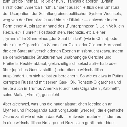
zum Brexit-Thema). Heiße er nun „Français d’abord!“, „Britain
First!“ oder „America First!“. Er dient ausschließlich dem Umsturz,
der Usurpation, der Schaffung eines politischen System-Wechsels,
weg von der Demokratie und hin zur Diktatur — entweder in der
Form einer Autokratie anhand des „Führerprinzips“ („…ein Volk, ein
Reich,
ein
Führer“; Postfaschisten, Neonazis, etc.), einer
„Tyrannis“ im Sinne eines „der Staat bin ich!“ (wie in China), oder
aber einer Oligarchie im Sinne einer Clan- oder Cliquen-Herrschaft,
die den Staat auf verschiedenen Ebenen missbraucht (etwa, indem
sie demokratische Strukturen wie unabhängige Gerichte und
Freiheits-Rechte abbaut, gleichzeitig sich selbst außerhalb oder
über jegliches Gesetz stellt…) oder diesen wirtschaftlich
ausplündert, um sich selbst zu bereichern. So wie es etwa in Putins
korrupten Russland mit seinen Gas-, Öl-, Rohstoff-Oligarchen und
heute auch in Trumps Amerika (durch sein Oligarchen-„Kabinett“,
seine Mafia-„Firma“), geschieht.
Aber gleichviel, was uns die nationalstaatlichen Ideologien an
Mythen und Propaganda auch vorgaukeln (werden), die eigentliche
Zeche zahlt wie ehedem das Volk — entweder materiell, indem es
in eine wirtschaftliche Notlage und Rezession gerät, oder ideell,