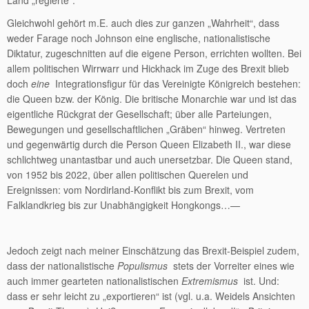
Gleichwohl gehört m.E. auch dies zur ganzen „Wahrheit“, dass
weder Farage noch Johnson eine englische, nationalistische
Diktatur, zugeschnitten auf die eigene Person, errichten wollten. Bei
allem politischen Wirrwarr und Hickhack im Zuge des Brexit blieb
doch
eine
Integrationsfigur für das Vereinigte Königreich bestehen:
die Queen bzw. der König. Die britische Monarchie war und ist das
eigentliche Rückgrat der Gesellschaft; über alle Parteiungen,
Bewegungen und gesellschaftlichen „Gräben“ hinweg. Vertreten
und gegenwärtig durch die Person Queen Elizabeth II., war diese
schlichtweg unantastbar und auch unersetzbar. Die Queen stand,
von 1952 bis 2022, über allen politischen Querelen und
Ereignissen: vom Nordirland-Konflikt bis zum Brexit, vom
Falklandkrieg bis zur Unabhängigkeit Hongkongs…—
Jedoch zeigt nach meiner Einschätzung das Brexit-Beispiel zudem,
dass der nationalistische
Populismus
stets der Vorreiter eines wie
auch immer gearteten nationalistischen
Extremismus
ist. Und:
dass er sehr leicht zu „exportieren“ ist (vgl. u.a. Weidels Ansichten