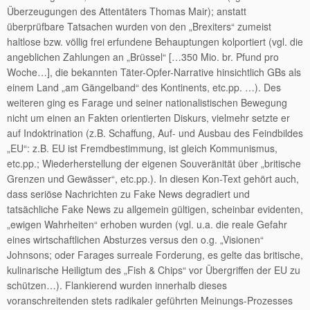
Überzeugungen des Attentäters Thomas Mair); anstatt
überprüfbare Tatsachen wurden von den „Brexiters“ zumeist
haltlose bzw. völlig frei erfundene Behauptungen kolportiert (vgl. die
angeblichen Zahlungen an „Brüssel“ […350 Mio. br. Pfund pro
Woche…], die bekannten Täter-Opfer-Narrative hinsichtlich GBs als
einem Land „am Gängelband“ des Kontinents, etc.pp. …). Des
weiteren ging es Farage und seiner nationalistischen Bewegung
nicht um einen an Fakten orientierten Diskurs, vielmehr setzte er
auf Indoktrination (z.B. Schaffung, Auf- und Ausbau des Feindbildes
„EU“: z.B. EU ist Fremdbestimmung, ist gleich Kommunismus,
etc.pp.; Wiederherstellung der eigenen Souveränität über „britische
Grenzen und Gewässer“, etc.pp.). In diesen Kon-Text gehört auch,
dass seriöse Nachrichten zu Fake News degradiert und
tatsächliche Fake News zu allgemein gültigen, scheinbar evidenten,
„ewigen Wahrheiten“ erhoben wurden (vgl. u.a. die reale Gefahr
eines wirtschaftlichen Absturzes versus den o.g. „Visionen“
Johnsons; oder Farages surreale Forderung, es gelte das britische,
kulinarische Heiligtum des „Fish & Chips“ vor Übergriffen der EU zu
schützen…). Flankierend wurden innerhalb dieses
voranschreitenden stets radikaler geführten Meinungs-Prozesses