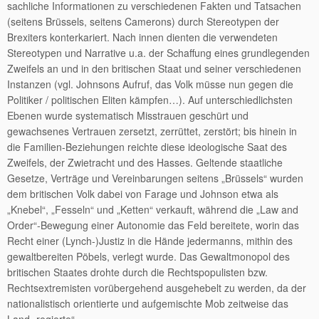
sachliche Informationen zu verschiedenen Fakten und Tatsachen
(seitens Brüssels, seitens Camerons) durch Stereotypen der
Brexiters konterkariert. Nach innen dienten die verwendeten
Stereotypen und Narrative u.a. der Schaffung eines grundlegenden
Zweifels an und in den britischen Staat und seiner verschiedenen
Instanzen (vgl. Johnsons Aufruf, das Volk müsse nun gegen die
Politiker / politischen Eliten kämpfen…). Auf unterschiedlichsten
Ebenen wurde systematisch Misstrauen geschürt und
gewachsenes Vertrauen zersetzt, zerrüttet, zerstört; bis hinein in
die Familien-Beziehungen reichte diese ideologische Saat des
Zweifels, der Zwietracht und des Hasses. Geltende staatliche
Gesetze, Verträge und Vereinbarungen seitens „Brüssels“ wurden
dem britischen Volk dabei von Farage und Johnson etwa als
„Knebel“, „Fesseln“ und „Ketten“ verkauft, während die „Law and
Order“-Bewegung einer Autonomie das Feld bereitete, worin das
Recht einer (Lynch-)Justiz in die Hände jedermanns, mithin des
gewaltbereiten Pöbels, verlegt wurde. Das Gewaltmonopol des
britischen Staates drohte durch die Rechtspopulisten bzw.
Rechtsextremisten vorübergehend ausgehebelt zu werden, da der
nationalistisch orientierte und aufgemischte Mob zeitweise das
Land „regierte“.