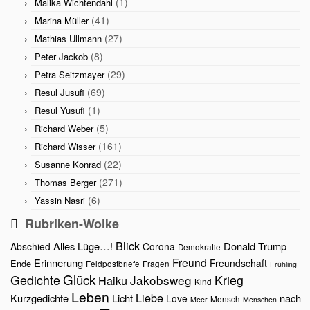
(1)
Malika Wichtendahl
(41)
Marina Müller
(27)
Mathias Ullmann
(8)
Peter Jackob
(29)
Petra Seitzmayer
(69)
Resul Jusufi
(1)
Resul Yusufi
(5)
Richard Weber
(161)
Richard Wisser
(22)
Susanne Konrad
(271)
Thomas Berger
(6)
Yassin Nasri
Rubriken-Wolke
Blick
Alles Lüge…!
Donald Trump
Abschied
Corona
Demokratie
Freund
Erinnerung
Freundschaft
Ende
Feldpostbriefe
Fragen
Frühling
Glück
Gedichte
Jakobsweg
Krieg
Haiku
Kind
Leben
Liebe
Kurzgedichte
Licht
nach
Love
Mensch
Meer
Menschen