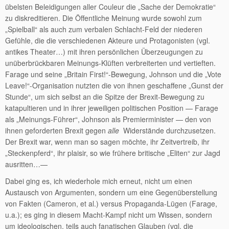
übelsten Beleidigungen aller Couleur die „Sache der Demokratie“
zu diskreditieren. Die Öffentliche Meinung wurde sowohl zum
„Spielball“ als auch zum verbalen Schlacht-Feld der niederen
Gefühle, die die verschiedenen Akteure und Protagonisten (vgl.
antikes Theater…) mit ihren persönlichen Überzeugungen zu
unüberbrückbaren Meinungs-Klüften verbreiterten und vertieften.
Farage und seine „Britain First!“-Bewegung, Johnson und die „Vote
Leave!“-Organisation nutzten die von ihnen geschaffene „Gunst der
Stunde“, um sich selbst an die Spitze der Brexit-Bewegung zu
katapultieren und in ihrer jeweiligen politischen Position — Farage
als „Meinungs-Führer“, Johnson als Premierminister — den von
ihnen geforderten Brexit gegen
alle
Widerstände durchzusetzen.
Der Brexit war, wenn man so sagen möchte, ihr Zeitvertreib, ihr
„Steckenpferd“, ihr plaisir, so wie frühere britische „Eliten“ zur Jagd
ausritten…—
Dabei ging es, ich wiederhole mich erneut, nicht um einen
Austausch von Argumenten, sondern um eine Gegenüberstellung
von Fakten (Cameron, et al.) versus Propaganda-Lügen (Farage,
u.a.); es ging in diesem Macht-Kampf nicht um Wissen, sondern
um ideologischen, teils auch fanatischen Glauben (vgl. die