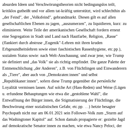
absurden Ideen und Verschwörungstheorien nicht bedingungslos teilt,
kritiklos gutheißt und vor allem tat-kräftig unterstützt, wird schlechthin als
„der Feind“, der „Volksfeind“, gebrandmarkt. Diesen gilt es auf allen
gesellschaftlichen Ebenen zu jagen, „auszumerzen“, zu liquidieren, kurz: zu
eliminieren. Weite Teile der amerikanischen Gesellschaft fordern erneut
eine Segregation in Stadt und Land nach Hautfarbe, Religion, „Rasse“
(flankiert durch abstruse „Eugenik“-Lehren mit ihren kruden
Erbgesundheitslehren sowie einer faschistischen Rassenhygiene, etc.pp.),
sozialem Status sowie: nach Welt-Anschauung; und zwar jene, wie Trump
sie definiert und „das Volk“ sie als richtig empfindet. Die ganze Palette der
Entmenschlichung „der Anderen“, z.B. von Flüchtlingen und Einwanderern
als „Tiere“, aber auch von „Demokraten:innen“ und selbst
„Republikaner:innen“, sofern diese Trump gegenüber die
persönliche
Loyalität vermissen lassen. Auf solche Art (Hass-Reden) und Weise (Lügen
u. erfundene Behauptungen wie etwa die „gestohlene Wahl“, die
Entwaffnung der Bürger:innen, die Stigmatisierung der Flüchtlinge, die
Beschwörung einer sozialistischen Gefahr, etc.pp. …) hetzte besagter
Psychopath nicht nur am 06.01.2021 sein Follower-Volk zum „Sturm auf
das Washingtoner Kapitol“ auf. Schon damals propagierte er: gezielte Jagd
auf demokratische Senator:innen zu machen, wie etwa Nancy Peloci, der