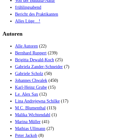
Von der Buddha-Natur
frühlingsabend
Bericht des Praktikanten
Alles Lüge…!
Autoren
Alle Autoren
(22)
Bernhard Ruppert
(239)
Brigitta Dewald-Koch
(25)
Gabriela Zander-Schneider
(7)
Gabriele Scholz
(50)
Johannes Chwalek
(450)
Karl-Heinz Grube
(15)
Le. Alex Sax
(12)
Lina Andrejewna Schilke
(17)
M.C. Blumenthal
(113)
Malika Wichtendahl
(1)
Marina Müller
(41)
Mathias Ullmann
(27)
Peter Jackob
(8)