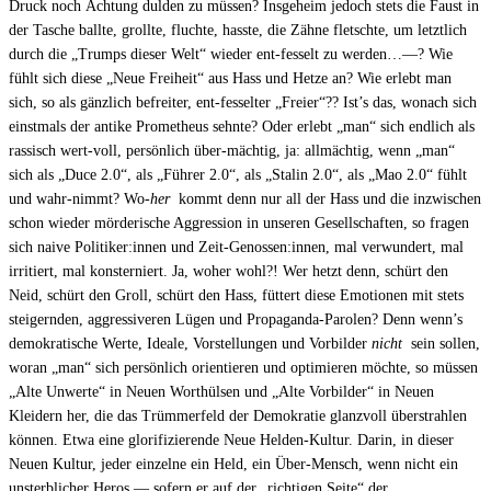
Druck noch Ächtung dulden zu müssen? Insgeheim jedoch stets die Faust in
der Tasche ballte, grollte, fluchte, hasste, die Zähne fletschte, um letztlich
durch die „Trumps dieser Welt“ wieder ent-fesselt zu werden…—? Wie
fühlt sich diese „Neue Freiheit“ aus Hass und Hetze an? Wie erlebt man
sich, so als gänzlich befreiter, ent-fesselter „Freier“?? Ist’s das, wonach sich
einstmals der antike Prometheus sehnte? Oder erlebt „man“ sich endlich als
rassisch wert-voll, persönlich über-mächtig, ja: allmächtig, wenn „man“
sich als „Duce 2.0“, als „Führer 2.0“, als „Stalin 2.0“, als „Mao 2.0“ fühlt
und wahr-nimmt? Wo-
her
kommt denn nur all der Hass und die inzwischen
schon wieder mörderische Aggression in unseren Gesellschaften, so fragen
sich naive Politiker:innen und Zeit-Genossen:innen, mal verwundert, mal
irritiert, mal konsterniert. Ja, woher wohl?! Wer hetzt denn, schürt den
Neid, schürt den Groll, schürt den Hass, füttert diese Emotionen mit stets
steigernden, aggressiveren Lügen und Propaganda-Parolen? Denn wenn’s
demokratische Werte, Ideale, Vorstellungen und Vorbilder
nicht
sein sollen,
woran „man“ sich persönlich orientieren und optimieren möchte, so müssen
„Alte Unwerte“ in Neuen Worthülsen und „Alte Vorbilder“ in Neuen
Kleidern her, die das Trümmerfeld der Demokratie glanzvoll überstrahlen
können. Etwa eine glorifizierende Neue Helden-Kultur. Darin, in dieser
Neuen Kultur, jeder einzelne ein Held, ein Über-Mensch, wenn nicht ein
unsterblicher Heros — sofern er auf der „richtigen Seite“ der