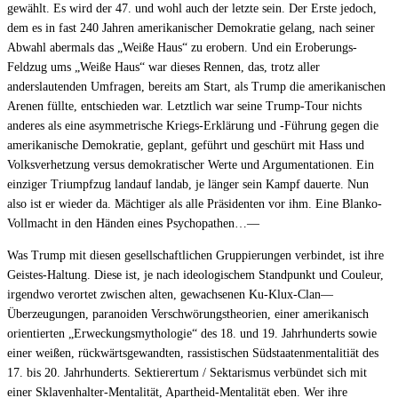
gewählt. Es wird der 47. und wohl auch der letzte sein. Der Erste jedoch,
dem es in fast 240 Jahren amerikanischer Demokratie gelang, nach seiner
Abwahl abermals das „Weiße Haus“ zu erobern. Und ein Eroberungs-
Feldzug ums „Weiße Haus“ war dieses Rennen, das, trotz aller
anderslautenden Umfragen, bereits am Start, als Trump die amerikanischen
Arenen füllte, entschieden war. Letztlich war seine Trump-Tour nichts
anderes als eine asymmetrische Kriegs-Erklärung und -Führung gegen die
amerikanische Demokratie, geplant, geführt und geschürt mit Hass und
Volksverhetzung versus demokratischer Werte und Argumentationen. Ein
einziger Triumpfzug landauf landab, je länger sein Kampf dauerte. Nun
also ist er wieder da. Mächtiger als alle Präsidenten vor ihm. Eine Blanko-
Vollmacht in den Händen eines Psychopathen…—
Was Trump mit diesen gesellschaftlichen Gruppierungen verbindet, ist ihre
Geistes-Haltung. Diese ist, je nach ideologischem Standpunkt und Couleur,
irgendwo verortet zwischen alten, gewachsenen Ku-Klux-Clan—
Überzeugungen, paranoiden Verschwörungstheorien, einer amerikanisch
orientierten „Erweckungsmythologie“ des 18. und 19. Jahrhunderts sowie
einer weißen, rückwärtsgewandten, rassistischen Südstaatenmentalitiät des
17. bis 20. Jahrhunderts. Sektierertum / Sektarismus verbündet sich mit
einer Sklavenhalter-Mentalität, Apartheid-Mentalität eben. Wer ihre