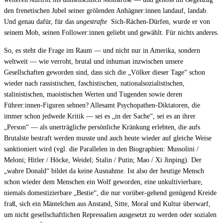
den frenetischen Jubel seiner grölenden Anhägner:innen landauf, landab.
Und genau dafür, für das
ungestrafte
Sich-Rächen-Dürfen, wurde er von
seinem Mob, seinen Follower:innen geliebt und gewählt. Für nichts anderes.
So, es steht die Frage im Raum — und nicht nur in Amerika, sondern
weltweit — wie verroht, brutal und inhuman inzwischen unsere
Gesellschaften geworden sind, dass sich die „Völker dieser Tage“ schon
wieder nach rassistischen, faschistischen, nationalsozialistischen,
stalinistischen, maoistischen Werten und Tugenden sowie deren
Führer:innen-Figuren sehnen? Allesamt Psychopathen-Diktatoren, die
immer schon jedwede Kritik — sei es „in der Sache“, sei es an ihrer
„Person“ — als unerträgliche persönliche Kränkung erlebten, die aufs
Brutalste bestraft werden musste und auch heute wieder auf gleiche Weise
sanktioniert wird (vgl. die Parallelen in den Biographien: Mussolini /
Meloni; Hitler / Höcke, Weidel; Stalin / Putin; Mao / Xi Jinping). Der
„wahre Donald“ bildet da keine Ausnahme. Ist also der heutige Mensch
schon wieder dem Menschen ein Wolf geworden, eine unkultivierbare,
niemals domestizierbare „Bestie“, die nur vorüber-gehend genügend Kreide
fraß, sich ein Mäntelchen aus Anstand, Sitte, Moral und Kultur überwarf,
um nicht gesellschaftlichen Repressalien ausgesetzt zu werden oder sozialen