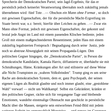
Sprecherin der Demokratischen Partei; sein Jagd-Ergebnis, für das er
persönlich jedoch keinerlei Verantwortung übernahm noch zukünftig jemals
übernehmen wird: fünf Tote…— Obschon
ein Mann ohne Format
, so doch
mit gewissen Eigenschaften, der für die persönliche Macht-Ergreifung im
Staate bereit war, u.z. bereit, hierfür über Leichen zu gehen…— Zwar ein
Mann ohne Format, jedoch mit gewissen Eigenschaften, der gekonnt und
brutal jede Angst im Land mit einem passenden Klischee bediente, jeden
Groll mit einem maßgeschneiderten Ressentiment, jeden Hass mit einem
zukünftig legalisierten Freispruch / Begnadigung durch
seine
Justiz, jede
noch so abstruse Abwegigkeit mit seinen Propaganda-Lügen. Den
politischen Gegner hingegen, die „Demokratische Partei“, in Person die
demokratische Kandidatin, Kamala Harris, diffamierte er, überhäufte sie mit
Schmähungen, Häme, Kränkungen aller Art und stilisierte auf diese Weise
alle Nicht-Trumpisten zu „wahren Volksfeinden“. Trump ging es um
seine
Rache am demokratischen System, dem er, ganz Psychopath, der seinen
eigenen Lügen als Realität glaubte und noch immer glaubt, eine „gestohlene
Wahl“ vorwarf — nicht um Wahlkampf. Selbst ein Gekränkter, kränkte er
den politischen Gegner, rächte sich für vergangene Tage und bleibende
Emotionen, wandelte einstmalige Ohnmacht nun geschickt in persönliche
Macht über die Massen, steigerte sein entworfenes Feind-Bild mit jedem
weiteren Auftritt ins unmenschlich Monströse — und genoss im Gegenzug