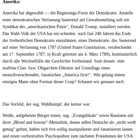
Amerika:
Amerika hat abgewählt — die Regierungs-Form der Demokratie. Anstelle
einer demokratischen Verfassung basierend auf Gewaltenteilung soll ein
Syndikat des „amerikanischen Paten“, Donald Trump, installiert werden.
Das Wahl-Volk der USA hat ent-schieden: nach fast 240 Jahren das Ende
der freiheitlichen Demokratie einzuläuten, einer Demokratie, die, basierend
auf einer Verfassung von 1787 (United States Constitution, verabschiedet
am 17. September 1787, in Kraft getreten am 4. März 1789), kontinuierlich
durch alle Wechselfälle der Geschichte fortbestand. Statt dessen: eine
mafiöse Clan- bzw. Oligarchen-Diktatur auf Grundlage eines
menschverachtenden, fanatischen „America first!“. Wie gelang einem
einzigen Mann ohne Format dieser Coup? Schauen wir genauer nach.
Das Vorfeld, der sog, Wahlkampf, der keiner war:
Weiße, aufgehetzte Bürger:innen, sog. „Evangelikale“ sowie Rassisten mit
ihrer „Blood and honour“-Mentalität, denen selbst Deutsche als „nicht weiß
genug“ gelten, haben sich frei-willig manipulieren und fanatisieren lassen
und einen vorbestraften Psychopathen zum nächsten Präsidenten der USA