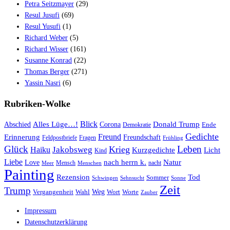
Petra Seitzmayer
(29)
Resul Jusufi
(69)
Resul Yusufi
(1)
Richard Weber
(5)
Richard Wisser
(161)
Susanne Konrad
(22)
Thomas Berger
(271)
Yassin Nasri
(6)
Rubriken-Wolke
Blick
Alles Lüge…!
Donald Trump
Abschied
Corona
Ende
Demokratie
Gedichte
Freund
Erinnerung
Freundschaft
Feldpostbriefe
Fragen
Frühling
Glück
Leben
Krieg
Jakobsweg
Haiku
Kurzgedichte
Licht
Kind
Liebe
nach herrn k.
Natur
Love
Mensch
nacht
Meer
Menschen
Painting
Rezension
Tod
Sommer
Schwingen
Sehnsucht
Sonne
Zeit
Trump
Weg
Vergangenheit
Wahl
Wort
Worte
Zauber
Impressum
Datenschutzerklärung