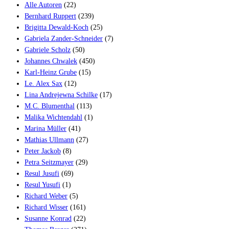
Alle Autoren
(22)
Bernhard Ruppert
(239)
Brigitta Dewald-Koch
(25)
Gabriela Zander-Schneider
(7)
Gabriele Scholz
(50)
Johannes Chwalek
(450)
Karl-Heinz Grube
(15)
Le. Alex Sax
(12)
Lina Andrejewna Schilke
(17)
M.C. Blumenthal
(113)
Malika Wichtendahl
(1)
Marina Müller
(41)
Mathias Ullmann
(27)
Peter Jackob
(8)
Petra Seitzmayer
(29)
Resul Jusufi
(69)
Resul Yusufi
(1)
Richard Weber
(5)
Richard Wisser
(161)
Susanne Konrad
(22)