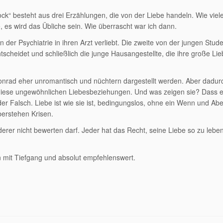
k“ besteht aus drei Erzählungen, die von der Liebe handeln. Wie viel
, es wird das Übliche sein. Wie überrascht war ich dann.
 der Psychiatrie in ihren Arzt verliebt. Die zweite von der jungen Stude
ntscheidet und schließlich die junge Hausangestellte, die ihre große Li
onrad eher unromantisch und nüchtern dargestellt werden. Aber dadur
, diese ungewöhnlichen Liebesbeziehungen. Und was zeigen sie? Dass es
der Falsch. Liebe ist wie sie ist, bedingungslos, ohne ein Wenn und Ab
berstehen Krisen.
er nicht bewerten darf. Jeder hat das Recht, seine Liebe so zu leben
n mit Tiefgang und absolut empfehlenswert.