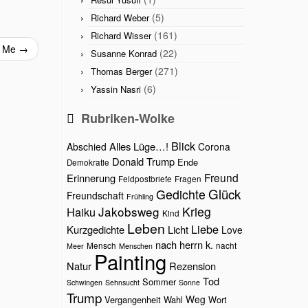
(5)
Richard Weber
(161)
Richard Wisser
d Me
→
(22)
Susanne Konrad
(271)
Thomas Berger
(6)
Yassin Nasri
Rubriken-Wolke
Blick
Alles Lüge…!
Abschied
Corona
Donald Trump
Ende
Demokratie
Freund
Erinnerung
Feldpostbriefe
Fragen
Glück
Gedichte
Freundschaft
Frühling
Jakobsweg
Krieg
Haiku
Kind
Leben
Liebe
Kurzgedichte
Licht
Love
nach herrn k.
Mensch
nacht
Meer
Menschen
Painting
Natur
Rezension
Tod
Sommer
Schwingen
Sehnsucht
Sonne
Trump
Weg
Vergangenheit
Wahl
Wort