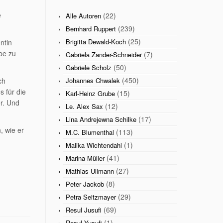
e
(22)
Alle Autoren
(239)
Bernhard Ruppert
(25)
Brigitta Dewald-Koch
ntin
ebe zu
(7)
Gabriela Zander-Schneider
(50)
Gabriele Scholz
(450)
ch
Johannes Chwalek
 für die
(15)
Karl-Heinz Grube
er. Und
(12)
Le. Alex Sax
(17)
Lina Andrejewna Schilke
, wie er
(113)
M.C. Blumenthal
(1)
Malika Wichtendahl
(41)
Marina Müller
(27)
Mathias Ullmann
(8)
Peter Jackob
(29)
Petra Seitzmayer
(69)
Resul Jusufi
(1)
Resul Yusufi