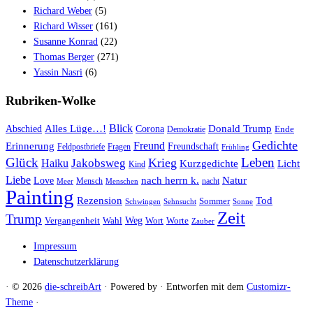
Richard Weber
(5)
Richard Wisser
(161)
Susanne Konrad
(22)
Thomas Berger
(271)
Yassin Nasri
(6)
Rubriken-Wolke
Blick
Alles Lüge…!
Donald Trump
Abschied
Corona
Ende
Demokratie
Gedichte
Freund
Erinnerung
Freundschaft
Feldpostbriefe
Fragen
Frühling
Glück
Leben
Krieg
Jakobsweg
Haiku
Kurzgedichte
Licht
Kind
Liebe
nach herrn k.
Natur
Love
Mensch
nacht
Meer
Menschen
Painting
Rezension
Tod
Sommer
Schwingen
Sehnsucht
Sonne
Zeit
Trump
Weg
Vergangenheit
Wahl
Wort
Worte
Zauber
Impressum
Datenschutzerklärung
·
© 2026
die-schreibArt
·
Powered by
·
Entworfen mit dem
Customizr-
Theme
·