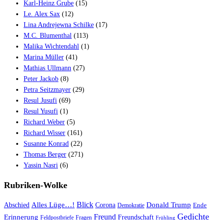
Karl-Heinz Grube
(15)
Le. Alex Sax
(12)
Lina Andrejewna Schilke
(17)
M.C. Blumenthal
(113)
Malika Wichtendahl
(1)
Marina Müller
(41)
Mathias Ullmann
(27)
Peter Jackob
(8)
Petra Seitzmayer
(29)
Resul Jusufi
(69)
Resul Yusufi
(1)
Richard Weber
(5)
Richard Wisser
(161)
Susanne Konrad
(22)
Thomas Berger
(271)
Yassin Nasri
(6)
Rubriken-Wolke
Blick
Alles Lüge…!
Donald Trump
Abschied
Corona
Ende
Demokratie
Gedichte
Freund
Erinnerung
Freundschaft
Feldpostbriefe
Fragen
Frühling