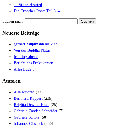
←
Stone-Hearted
Die Erbacher Rose: Teil 3
→
Suchen nach:
Neueste Beiträge
gerhart hauptmann als kind
Von der Buddha-Natur
frühlingsabend
Bericht des Praktikanten
Alles Lüge…!
Autoren
Alle Autoren
(22)
Bernhard Ruppert
(239)
Brigitta Dewald-Koch
(25)
Gabriela Zander-Schneider
(7)
Gabriele Scholz
(50)
Johannes Chwalek
(450)