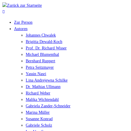
Zur Person
Autoren
Johannes Chwalek
Brigitta Dewald-Koch
Prof. Dr. Richard Wisser
Michael Blumenthal
Bernhard Ruppert
Petra Seitzmayer
Yassin Nasri
Lina Andrejewna Schilke
Dr. Mathias Ullmann
Richard Weber
Malika Wichtendahl
Gabriela Zander-Schneider
Marina Müller
Susanne Konrad
Gabriele Scholz