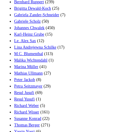
Bernhard Ruppert
(239)
Brigitta Dewald-Koch
(25)
Gabriela Zander-Schneider
(7)
Gabriele Scholz
(50)
Johannes Chwalek
(450)
Karl-Heinz Grube
(15)
Le. Alex Sax
(12)
Lina Andrejewna Schilke
(17)
M.C. Blumenthal
(113)
Malika Wichtendahl
(1)
Marina Müller
(41)
Mathias Ullmann
(27)
Peter Jackob
(8)
Petra Seitzmayer
(29)
Resul Jusufi
(69)
Resul Yusufi
(1)
Richard Weber
(5)
Richard Wisser
(161)
Susanne Konrad
(22)
Thomas Berger
(271)
Yassin Nasri
(6)