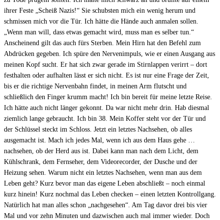
ihrer Feste „Scheiß Nazis!“ Sie schubsten mich ein wenig herum und
schmissen mich vor die Tür. Ich hätte die Hände auch anmalen sollen.
„Wenn man will, dass etwas gemacht wird, muss man es selber tun.“
Anscheinend gilt das auch fürs Sterben. Mein Hirn hat den Befehl zum
Abdrücken gegeben. Ich spüre den Nervenimpuls, wie er einen Ausgang aus
meinen Kopf sucht. Er hat sich zwar gerade im Stirnlappen verirrt – dort
festhalten oder aufhalten lässt er sich nicht. Es ist nur eine Frage der Zeit,
bis er die richtige Nervenbahn findet, in meinen Arm flutscht und
schließlich den Finger krumm macht! Ich bin bereit für meine letzte Reise.
Ich hätte auch nicht länger gekonnt. Da war nicht mehr drin. Hab diesmal
ziemlich lange gebraucht. Ich bin 38. Mein Koffer steht vor der Tür und
der Schlüssel steckt im Schloss. Jetzt ein letztes Nachsehen, ob alles
ausgemacht ist. Mach ich jedes Mal, wenn ich aus dem Haus gehe …
nachsehen, ob der Herd aus ist. Dabei kann man nach dem Licht, dem
Kühlschrank, dem Fernseher, dem Videorecorder, der Dusche und der
Heizung sehen. Warum nicht ein letztes Nachsehen, wenn man aus dem
Leben geht? Kurz bevor man das eigene Leben abschließt – noch einmal
kurz hinein! Kurz nochmal das Leben checken – einen letzten Kontrollgang.
Natürlich hat man alles schon „nachgesehen“. Am Tag davor drei bis vier
Mal und vor zehn Minuten und dazwischen auch mal immer wieder. Doch