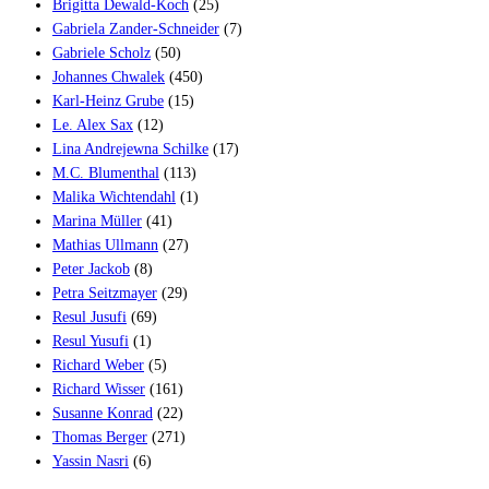
Brigitta Dewald-Koch
(25)
Gabriela Zander-Schneider
(7)
Gabriele Scholz
(50)
Johannes Chwalek
(450)
Karl-Heinz Grube
(15)
Le. Alex Sax
(12)
Lina Andrejewna Schilke
(17)
M.C. Blumenthal
(113)
Malika Wichtendahl
(1)
Marina Müller
(41)
Mathias Ullmann
(27)
Peter Jackob
(8)
Petra Seitzmayer
(29)
Resul Jusufi
(69)
Resul Yusufi
(1)
Richard Weber
(5)
Richard Wisser
(161)
Susanne Konrad
(22)
Thomas Berger
(271)
Yassin Nasri
(6)