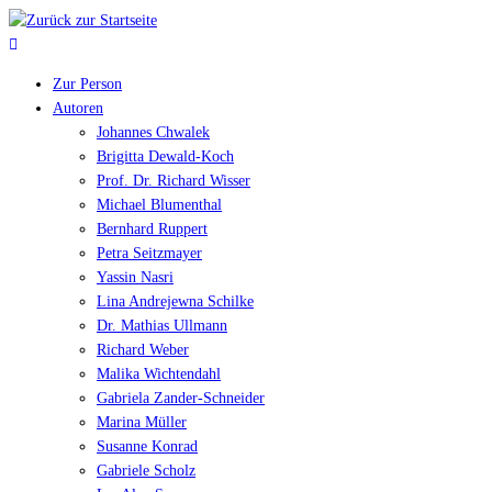
Zur Person
Autoren
Johannes Chwalek
Brigitta Dewald-Koch
Prof. Dr. Richard Wisser
Michael Blumenthal
Bernhard Ruppert
Petra Seitzmayer
Yassin Nasri
Lina Andrejewna Schilke
Dr. Mathias Ullmann
Richard Weber
Malika Wichtendahl
Gabriela Zander-Schneider
Marina Müller
Susanne Konrad
Gabriele Scholz